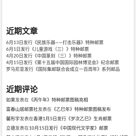
的
航
《世
界
反
法
近期文章
西
斯
战
6月13日发行《民族乐器——打击乐器》特种邮票
争
6月1日发行《儿童游戏（三）》特种邮票
胜
4月20日发行《中国篆刻（三）》特种邮票
利
80
4月15日发行《第十五届中国国际园林博览会》纪念邮票
周
罗马尼亚发行《国际集邮联合会成立一百周年》系列邮品
年》
纪
念
近期评论
邮
票
如果
发表在
《丙午年》特种邮票图稿亮相
富春山居邮票社
发表在
《乙巳年》特种邮票图稿发布
馨彤宇
发表在
香港1月5日发行《岁次乙巳》生肖邮票
立德
发表在
10月15日发行《中国现代文学家》邮票