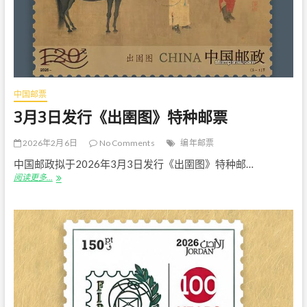
邮
联
合
会》
个
性
化
中国邮票
服
务
3月3日发行《出圉图》特种邮票
专
用
2026年2月6日
No Comments
编年邮票
邮
票
中国邮政拟于2026年3月3日发行《出圉图》特种邮…
3
阅读更多…
月
3
日
发
行
《出
圉
图》
特
种