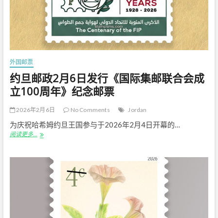
邮
票
外国邮票
约旦邮政2月6日发行《国际集邮联合会成
立100周年》纪念邮票
2026年2月6日
No Comments
Jordan
为庆祝哈希姆约旦王国参与于2026年2月4日开幕的…
约
阅读更多…
旦
邮
政
2
月
6
日
发
行