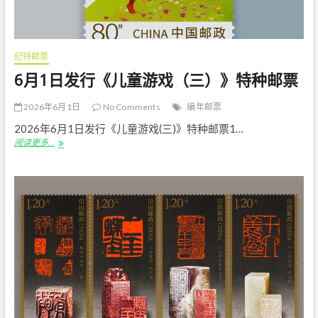
器》
特
种
邮
纪特邮票
票
6月1日发行《儿童游戏（三）》特种邮票
2026年6月1日
No Comments
编年邮票
2026年6月1日发行《儿童游戏(三)》特种邮票1…
6
阅读更多…
月
1
日
发
行
《儿
童
游
戏
（三）》
特
种
邮