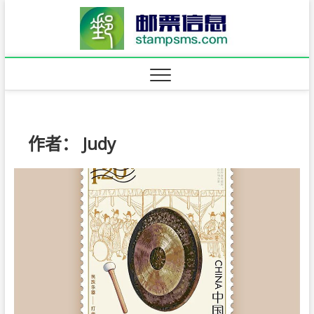
Skip
邮票信
to
content
·stam
作者：
Judy