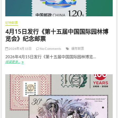
邮
票
纪特邮票
4月15日发行《第十五届中国国际园林博
览会》纪念邮票
2026年4月15日
No Comments
编年邮票
2026年4月15日发行《第十五届中国国际园林博览…
4
阅读更多…
月
15
日
发
行
《第
十
五
届
中
国