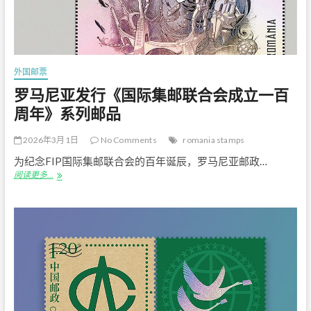
国
际
园
林
博
览
外国邮票
会》
纪
罗马尼亚发行《国际集邮联合会成立一百
念
周年》系列邮品
邮
票
2026年3月1日
No Comments
romania stamps
为纪念FIP国际集邮联合会的百年诞辰，罗马尼亚邮政…
罗
阅读更多…
马
尼
亚
发
行
《国
际
集
邮
联