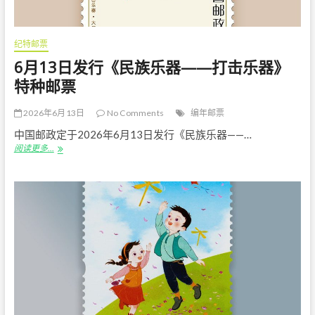
纪特邮票
6月13日发行《民族乐器——打击乐器》
特种邮票
2026年6月13日
No Comments
编年邮票
中国邮政定于2026年6月13日发行《民族乐器——…
6
阅读更多…
月
13
日
发
行
《民
族
乐
器
——
打
击
乐