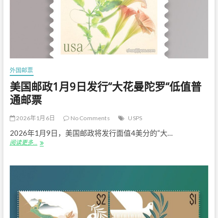
《国
际
集
邮
联
合
会
成
外国邮票
立
100
美国邮政1月9日发行“大花曼陀罗“低值普
周
通邮票
年》
纪
念
2026年1月6日
No Comments
USPS
邮
2026年1月9日，美国邮政将发行面值4美分的“大…
票
美
阅读更多…
国
邮
政
1
月
9
日
发