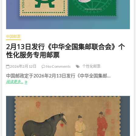
合
会
成
立
一
百
周
中国邮票
年》
系
2月13日发行《中华全国集邮联合会》个
列
性化服务专用邮票
邮
品
2026年2月12日
No Comments
个性化邮票
中国邮政定于2026年2月13日发行《中华全国集邮…
2
阅读更多…
月
13
日
发
行
《中
华
全
国
集