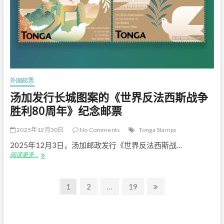
行
“大
花
曼
陀
罗
“低
值
普
外国邮票
通
邮
汤加发行长城图案的《世界反法西斯战争
票
胜利80周年》纪念邮票
2025年12月30日
No Comments
Tonga Stamps
2025年12月3日，汤加邮政发行《世界反法西斯战…
汤
阅读更多…
加
发
文
行
Page
Page
Page
Next
1
2
…
19
长
page
章
城
图
导
案