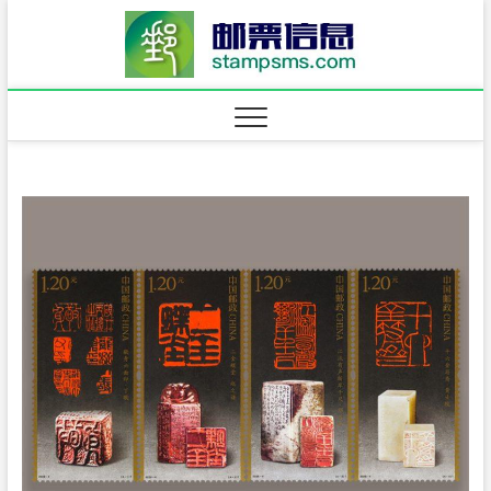
Skip
邮票信
to
content
·stam