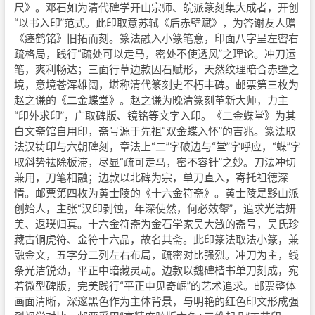
尺》。邓石如为清代碑学开山宗师、皖派篆刻集大成者，开创
“以书入印”范式。此印取意苏轼《后赤壁赋》，为答谢友人赠
《瘗鹤铭》旧拓而刻。篆法融入小篆笔意，印面八字呈左密右
疏格局，践行“疏处可以走马，密处不使透风”之理论。冲刀运
笔，爽利畅达；三面行草边款因石赋形，天然纹理暗合赤壁之
境，意境苍浑雄阔，堪称清代篆刻史不朽丰碑。邮票第三枚为
赵之谦的《二金蝶堂》。赵之谦为晚清篆刻革新大师，力主
“印外求印”，广取碑版、镜铭等文字入印。《二金蝶堂》为其
白文斋馆自用印，斋号源于先祖“双金蝶入怀”的吉兆。篆法取
法汉铸印与六朝碑刻，章法上“二”字破边与“堂”字呼应，“蝶”字
取斜势祛除板滞，尽显“疏可走马，密不容针”之妙。刀法冲切
兼用，刀笔相融；边款以北碑为宗，单刀直入，寄托祖德深
情。邮票第四枚为黄士陵的《十六金符斋》。黄士陵是黟山派
创始人，主张“汉印剥蚀，年深使然，何必效颦”，追求光洁妍
美、返璞归真。十六金符斋为金石学家吴大澂的斋号，吴氏珍
藏古铜虎符、金符十六品，故名其斋。此印篆法取法小篆，兼
融金文，五字分二列左右布局，疏密对比强烈。冲刀为主，线
条光洁锐劲，平正中暗藏灵动。边款以魏碑楷书单刀刻成，宛
若微型碑版，完美践行“平正中见奇崛”的艺术追求。邮票整体
画面清晰，深邃黑色作为主体背景，与明艳的红色印文形成强