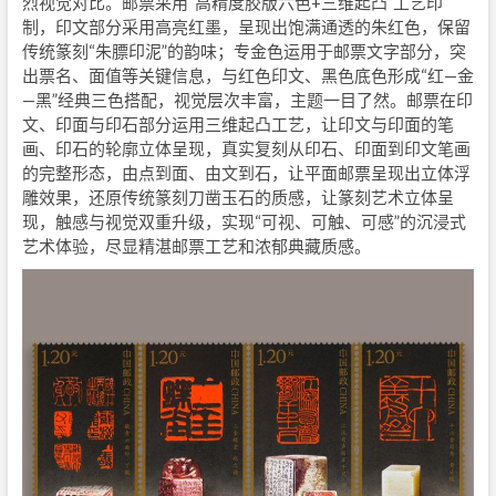
烈视觉对比。邮票采用“高精度胶版六色+三维起凸”工艺印
制，印文部分采用高亮红墨，呈现出饱满通透的朱红色，保留
传统篆刻“朱膘印泥”的韵味；专金色运用于邮票文字部分，突
出票名、面值等关键信息，与红色印文、黑色底色形成“红—金
—黑”经典三色搭配，视觉层次丰富，主题一目了然。邮票在印
文、印面与印石部分运用三维起凸工艺，让印文与印面的笔
画、印石的轮廓立体呈现，真实复刻从印石、印面到印文笔画
的完整形态，由点到面、由文到石，让平面邮票呈现出立体浮
雕效果，还原传统篆刻刀凿玉石的质感，让篆刻艺术立体呈
现，触感与视觉双重升级，实现“可视、可触、可感”的沉浸式
艺术体验，尽显精湛邮票工艺和浓郁典藏质感。