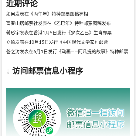
近期评论
如果
发表在
《丙午年》特种邮票图稿亮相
富春山居邮票社
发表在
《乙巳年》特种邮票图稿发布
馨彤宇
发表在
香港1月5日发行《岁次乙巳》生肖邮票
立德
发表在
10月15日发行《中国现代文学家》邮票
苍之涛
发表在
6月1日发行《动画——阿凡提的故事》特种邮票
↓ 访问邮票信息小程序