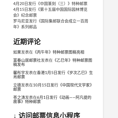
4月20日发行《中国篆刻（三）》特种邮票
4月15日发行《第十五届中国国际园林博览
会》纪念邮票
罗马尼亚发行《国际集邮联合会成立一百周
年》系列邮品
近期评论
如果
发表在
《丙午年》特种邮票图稿亮相
富春山居邮票社
发表在
《乙巳年》特种邮票图
稿发布
馨彤宇
发表在
香港1月5日发行《岁次乙巳》生
肖邮票
立德
发表在
10月15日发行《中国现代文学家》
邮票
苍之涛
发表在
6月1日发行《动画——阿凡提的
故事》特种邮票
↓ 访问邮票信息小程序