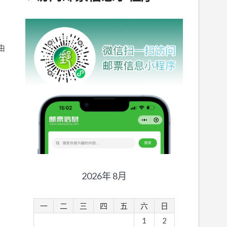
由
2026年 8月
一
二
三
四
五
六
日
1
2