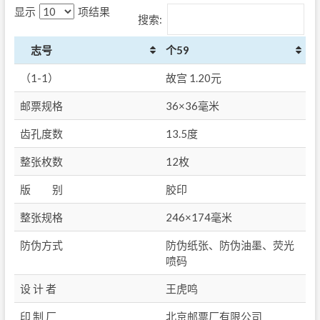
显示
项结果
搜索:
志号
个59
（1-1）
故宫 1.20元
邮票规格
36×36毫米
齿孔度数
13.5度
整张枚数
12枚
版 别
胶印
整张规格
246×174毫米
防伪方式
防伪纸张、防伪油墨、荧光
喷码
设 计 者
王虎鸣
印 制 厂
北京邮票厂有限公司