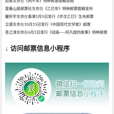
如果
发表在
《丙午年》特种邮票图稿亮相
富春山居邮票社
发表在
《乙巳年》特种邮票图稿发布
馨彤宇
发表在
香港1月5日发行《岁次乙巳》生肖邮票
立德
发表在
10月15日发行《中国现代文学家》邮票
苍之涛
发表在
6月1日发行《动画——阿凡提的故事》特种邮票
↓ 访问邮票信息小程序