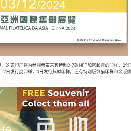
览，这家印厂将为参观者带来其特制的7款NFT加密邮票的印样，29
样，2日发行虎印样，3日发行麒麟印样。还有特别版熊猫印样和金版