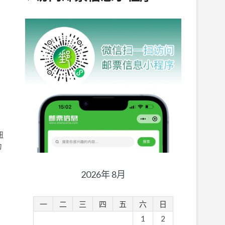
国
纽
为
2026年 8月
一
二
三
四
五
六
日
1
2