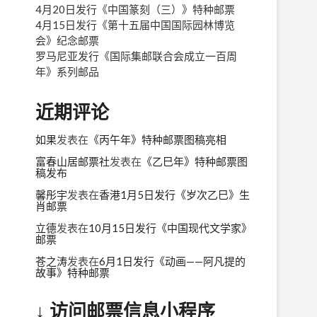
4月20日发行《中国篆刻（三）》特种邮票
4月15日发行《第十五届中国国际园林博览
会》纪念邮票
罗马尼亚发行《国际集邮联合会成立一百周
年》系列邮品
近期评论
如果
发表在
《丙午年》特种邮票图稿亮相
富春山居邮票社
发表在
《乙巳年》特种邮票图
稿发布
馨彤宇
发表在
香港1月5日发行《岁次乙巳》生
肖邮票
立德
发表在
10月15日发行《中国现代文学家》
邮票
苍之涛
发表在
6月1日发行《动画——阿凡提的
故事》特种邮票
↓ 访问邮票信息小程序