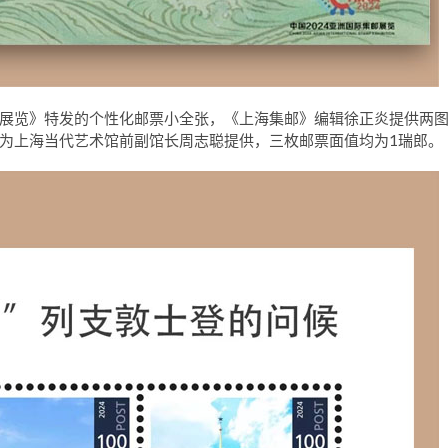
集邮展览》特发的个性化邮票小全张，《上海集邮》编辑徐正炎提供两
为上海当代艺术馆前副馆长周志聪提供，三枚邮票面值均为1瑞郎。