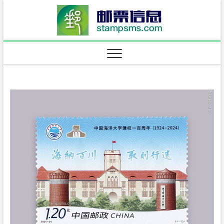
Skip
邮票信
to
content
·stam